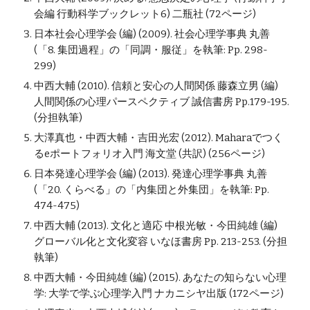
会編 行動科学ブックレット6) 二瓶社 (72ページ)
日本社会心理学会 (編) (2009). 社会心理学事典 丸善 
(「8. 集団過程」の「同調・服従」を執筆: Pp. 298-
299)
中西大輔 (2010). 信頼と安心の人間関係 藤森立男 (編) 
人間関係の心理パースペクティブ 誠信書房 Pp.179-195. 
(分担執筆)
大澤真也・中西大輔・吉田光宏 (2012). Maharaでつく
るeポートフォリオ入門 海文堂 (共訳) (256ページ)
日本発達心理学会 (編) (2013). 発達心理学事典 丸善 
(「20. くらべる」の「内集団と外集団」を執筆: Pp. 
474-475)
中西大輔 (2013). 文化と適応 中根光敏・今田純雄 (編) 
グローバル化と文化変容 いなほ書房 Pp. 213-253. (分担
執筆)
中西大輔・今田純雄 (編) (2015). あなたの知らない心理
学: 大学で学ぶ心理学入門 ナカニシヤ出版 (172ページ)