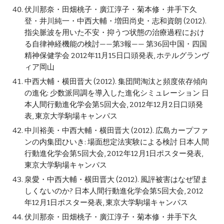
伏川那奈・田畑桃子・廣江淳子・菊本修・井手下久
登・井川純一・中西大輔・増田尚史・志和資朗 (2012). 
指尖脈波を用いた不安・抑うつ状態の治療過程におけ
る自律神経機能の検討——第3報—— 第36回中国・四国
精神保健学会 2012年11月15日口頭発表, ホテルグランヴ
ィア岡山
中西大輔・横田晋大 (2012). 集団間淘汰と頻度依存傾向
の進化: 少数派同調を導入した進化シミュレーション 日
本人間行動進化学会第5回大会, 2012年12月2日口頭発
表, 東京大学駒場キャンパス
中川裕美・中西大輔・横田晋大 (2012). 広島カープファ
ンの内集団ひいき: 場面想定法実験による検討 日本人間
行動進化学会第5回大会, 2012年12月1日ポスター発表, 
東京大学駒場キャンパス
泉愛・中西大輔・横田晋大 (2012). 風評被害はなぜ望ま
しくないのか? 日本人間行動進化学会第5回大会, 2012
年12月1日ポスター発表, 東京大学駒場キャンパス
伏川那奈・田畑桃子・廣江淳子・菊本修・井手下久