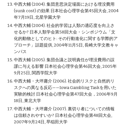
中西大輔 (2004). 集団意思決定場面における埋没費用 
(sunk cost) の効果 日本社会心理学会第45回大会, 2004
年7月19日, 北星学園大学
中西大輔 (2004). 社会的学習は人類の適応度を向上さ
せるか? 日本人類学会第58回大会・シンポジウム「文
化的動物としてのヒト: その行動進化に関する学際的ア
プローチ」話題提供, 2004年11月5日, 長崎大学文教キャ
ンパス
中西大輔 (2005). 集団合議と説明責任が埋没費用の誤
謬に与える影響 日本社会心理学会第46回大会, 2005年
9月25日, 関西学院大学
中西大輔・大坪庸介 (2006). 社会的リスクと自然的リ
スクへの異なる反応——Iowa Gambling Taskを用いた
実験的検討 日本社会心理学会第47回大会，2006年9月
18日, 東北大学
中西大輔・大坪庸介 (2007). 裏切り者についての情報
は信頼されやすいか? 日本社会心理学会第48回大会, 
2007年9月24日, 早稲田大学