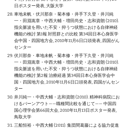
日ポスター発表, 大阪大学
車地未帆・伏川那奈・菊本修・井手下久登・井川純
一・田淵嵩章・中西大輔・増田尚史・志和資朗 (2010). 
指尖脈波を用いた不安・抑うつ状態における自律神経
機能の検討 第1報 対照群との比較 第34回日本心身医学
会中国・四国地方会, 2010年11月6日口頭発表, 四国がん
センター
伏川那奈・車地未帆・菊本修・井手下久登・井川純
一・田淵嵩章・中西大輔・増田尚史・志和資朗 (2010). 
指尖脈波を用いた不安・抑うつ状態における自律神経
機能の検討 第2報 治療経過 第34回日本心身医学会中
国・四国地方会, 2010年11月6日口頭発表, 四国がんセン
ター
井川純一・中西大輔・志和資朗 (2010). 精神科病院にお
けるバーンアウト——職種間比較を通じて—— 中国四
国心理学会第66回大会, 2010年11月13日ポスター発表, 
鳥取大学
三船恒裕・中西大輔 (2011). 集団間葛藤による協力促進