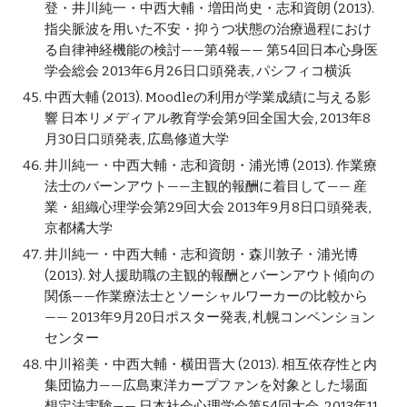
登・井川純一・中西大輔・増田尚史・志和資朗 (2013). 
指尖脈波を用いた不安・抑うつ状態の治療過程におけ
る自律神経機能の検討——第4報—— 第54回日本心身医
学会総会 2013年6月26日口頭発表, パシフィコ横浜
中西大輔 (2013). Moodleの利用が学業成績に与える影
響 日本リメディアル教育学会第9回全国大会, 2013年8
月30日口頭発表, 広島修道大学
井川純一・中西大輔・志和資朗・浦光博 (2013). 作業療
法士のバーンアウト——主観的報酬に着目して—— 産
業・組織心理学会第29回大会 2013年9月8日口頭発表, 
京都橘大学
井川純一・中西大輔・志和資朗・森川敦子・浦光博 
(2013). 対人援助職の主観的報酬とバーンアウト傾向の
関係——作業療法士とソーシャルワーカーの比較から
—— 2013年9月20日ポスター発表, 札幌コンベンション
センター
中川裕美・中西大輔・横田晋大 (2013). 相互依存性と内
集団協力——広島東洋カープファンを対象とした場面
想定法実験—— 日本社会心理学会第54回大会, 2013年11