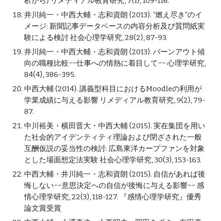
析から) リメディアル教育研究, 7(1), 109-116.
井川純一・中西大輔・志和資朗 (2013). “燃え尽き”のイ
メージ: 新聞記事データベースの内容分析及び質問紙実
験による検討 社会心理学研究, 28(2), 87-93.
井川純一・中西大輔・志和資朗 (2013). バーンアウト傾
向の職種比較−−仕事への情熱に着目して−− 心理学研究, 
84(4), 386-395.
中西大輔 (2014). 講義型科目におけるMoodleの利用が
学業成績に与える影響 リメディアル教育研究, 9(2), 79-
87.
中川裕美・横田晋大・中西大輔 (2015). 実在集団を用い
た社会的アイデンティティ理論および閉ざされた一般
互酬仮説の妥当性の検討: 広島東洋カープファンを対象
とした場面想定法実験 社会心理学研究, 30(3), 153-163.
中西大輔・井川純一・志和資朗 (2015). 自信があれば後
悔しない−−意思決定への自信が後悔に与える影響−− 感
情心理学研究, 22(3), 118-127. 『感情心理学研究』優秀
論文賞受賞