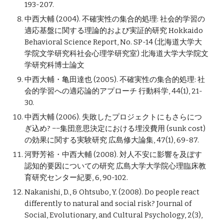
193-207.
中西大輔 (2004). 不確実性の集合的処理: 社会的学習の
適応基盤に関する理論的および実証的研究 Hokkaido 
Behavioral Science Report, No. SP-14 (北海道大学大
学院文学研究科社会心理学研究室) 北海道大学大学院文
学研究科博士論文
中西大輔・亀田達也 (2005). 不確実性の集合的処理: 社
会的学習への適応論的アプローチ 行動科学, 44(1), 21-
30.
中西大輔 (2006). 失敗したプロジェクトにもさらにつ
ぎ込め? −−集団意思決定における埋没費用 (sunk cost) 
の効果に関する実験研究 広島修大論集, 47(1), 69-87.
河野芳裕・中西大輔 (2008). 対人不安に影響を及ぼす
認知的要因についての研究 広島大学大学院心理臨床教
育研究センター紀要, 6, 90-102.
Nakanishi, D., & Ohtsubo, Y. (2008). Do people react 
differently to natural and social risk? Journal of 
Social, Evolutionary, and Cultural Psychology, 2(3), 