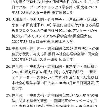
力を導くプロセス: 社会的価値志向性の違いに注目して 
日本グループ・ダイナミックス学会第57回大会, 2010
年8月28日ポスター発表, 東京国際大学
大澤真也・中西大輔・竹井光子・土岸真由美・岡田あ
ずさ・有田真理子 (2010). 学生に自信を付けさせる英語
教育プログラムの予備的検討 (Can-doアンケートの分
析から) 日本リメディアル教育学会第6回全国大会, 
2010年8月31日口頭発表, 湘南工科大学
中西大輔・井川純一・志和資朗 (2010). 意思決定への確
信度が後悔に与える影響 日本社会心理学会第51回大会, 
2010年9月17日ポスター発表, 広島大学
井川純一・中西大輔・志和資朗・白木愛子・西庄裕子 
(2010). "燃え尽き"の用法に関する探索的研究——新聞
記事データベースを用いた内容分析及び質問紙実験 日
本社会心理学会第51回大会 2010年9月18日口頭発表, 広
島大学
井川純一・中西大輔・志和資朗 (2010). "燃え尽き"の用
法に関する探索的研究——新聞記事データベースを用
いた内容分析 日本心理学会第74回大会, 2010年9月20