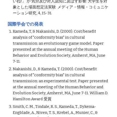
いね!」 が 気分及び対人認知に及ぼす影響
: 
大学生を対
象とした場面想定法実験  メディア・情報・コミュニケ
ーション研究, 4, 15-
31
.
国際学会での発表
Kameda, T, & Nakanishi, D. (2000). Cost/benefit 
analysis of "conformity bias" in cultural 
transmission: an evolutionary game model. Paper 
presented at the annual meeting of the Human 
Behavior and Evolution Society, Amherst, MA, June 
7-11.
Nakanishi, D., & Kameda, T. (2000). Cost/benefit 
analysis of "conformity bias" in cultural 
transmission: an experimental test. Paper presented 
at the annual meeting of the Human Behavior and 
Evolution Society, Amherst, MA, June 7-11. William D. 
Hamilton Award 受賞
Smith, C. M., Tindale, R. S., Kameda, T., Dykema-
Engblade, A., Niven, T. S., Krebel, A., Munier, C., & 