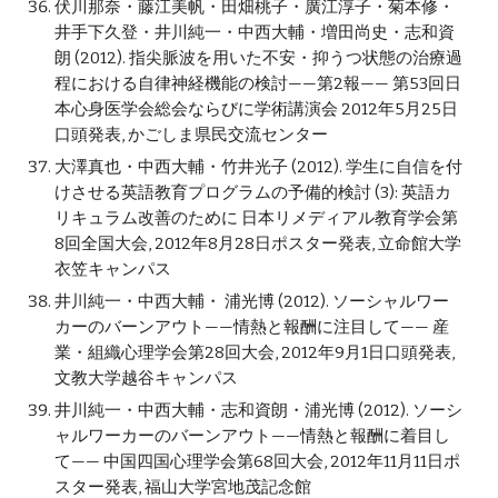
伏川那奈・藤江美帆・田畑桃子・廣江淳子・菊本修・
井手下久登・井川純一・中西大輔・増田尚史・志和資
朗 (2012). 指尖脈波を用いた不安・抑うつ状態の治療過
程における自律神経機能の検討——第2報—— 第53回日
本心身医学会総会ならびに学術講演会 2012年5月25日
口頭発表, かごしま県民交流センター
大澤真也・中西大輔・竹井光子 (2012). 学生に自信を付
けさせる英語教育プログラムの予備的検討 (3): 英語カ
リキュラム改善のために 日本リメディアル教育学会第
8回全国大会, 2012年8月28日ポスター発表, 立命館大学
衣笠キャンパス
井川純一・中西大輔・ 浦光博 (2012). ソーシャルワー
カーのバーンアウト——情熱と報酬に注目して—— 産
業・組織心理学会第28回大会, 2012年9月1日口頭発表, 
文教大学越谷キャンパス
井川純一・中西大輔・志和資朗・浦光博 (2012). ソーシ
ャルワーカーのバーンアウト——情熱と報酬に着目し
て—— 中国四国心理学会第68回大会, 2012年11月11日ポ
スター発表, 福山大学宮地茂記念館