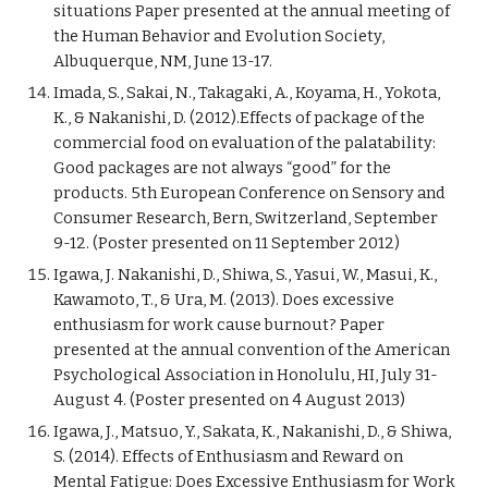
situations Paper presented at the annual meeting of 
the Human Behavior and Evolution Society, 
Albuquerque, NM, June 13-17.
Imada, S., Sakai, N., Takagaki, A., Koyama, H., Yokota, 
K., & Nakanishi, D. (2012).Effects of package of the 
commercial food on evaluation of the palatability: 
Good packages are not always “good” for the 
products. 5th European Conference on Sensory and 
Consumer Research, Bern, Switzerland, September 
9-12. (Poster presented on 11 September 2012)
Igawa, J. Nakanishi, D., Shiwa, S., Yasui, W., Masui, K., 
Kawamoto, T., & Ura, M. (2013). Does excessive 
enthusiasm for work cause burnout? Paper 
presented at the annual convention of the American 
Psychological Association in Honolulu, HI, July 31-
August 4. (Poster presented on 4 August 2013)
Igawa, J., Matsuo, Y., Sakata, K., Nakanishi, D., & Shiwa, 
S. (2014). Effects of Enthusiasm and Reward on 
Mental Fatigue: Does Excessive Enthusiasm for Work 