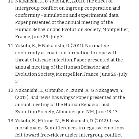
Nakanishi, D., & Yokota, K., (2011). The effect of 
intergroup conflict on ingroup cooperation and 
conformity - simulation and experimental data. 
Paper presented at the annual meeting of the 
Human Behavior and Evolution Society, Montpellier, 
France, June 29-July 3.
Yokota, K., & Nakanishi, D. (2011). Normative 
conformity as coalition formation to cope with 
threat of disease infection. Paper presented at the 
annual meeting of the Human Behavior and 
Evolution Society, Montpellier, France, June 29-July 
3.
Nakanishi, D., Ohtsubo, Y., Izumi, A., & Nakagawa, Y. 
(2012). Bad news has wings? Paper presented at the 
annual meeting of the Human Behavior and 
Evolution Society, Albuquerque, NM, June 13-17.
Yokota, K., Mifune, N., & Nakanishi, D. (2012). Less 
moral males: Sex differences in negative emotions 
felt toward free‐ridesr under intergroup conflict 