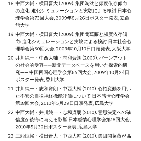
中西大輔・横田晋大 (2009). 集団淘汰と頻度依存傾向
の進化: 進化シミュレーションと実験による検討 日本心
理学会第73回大会, 2009年8月26日ポスター発表, 立命
館大学
中西大輔・横田晋大 (2009). 集団間葛藤と頻度依存傾
向: 進化シミュレーションと実験による検討 日本社会心
理学会第50回大会, 2009年10月10日口頭発表, 大阪大学
井川純一・中西大輔・志和資朗 (2009). バーンアウト
の社会的受容——新聞データベースを用いた探索的研
究—— 中国四国心理学会第65回大会, 2009年10月24日
ポスター発表, 香川大学
井川純一・志和資朗・中西大輔 (2010). 心拍変動を用い
た不安の自律神経機能評価について 日本感情心理学会
第18回大会, 2010年5月29日口頭発表, 広島大学
中西大輔・井川純一・志和資朗 (2010). 意思決定への確
信度が後悔に与える影響 日本感情心理学会第18回大会, 
2010年5月30日ポスター発表, 広島大学
三船恒裕・横田晋大・中西大輔 (2010). 集団間葛藤が協