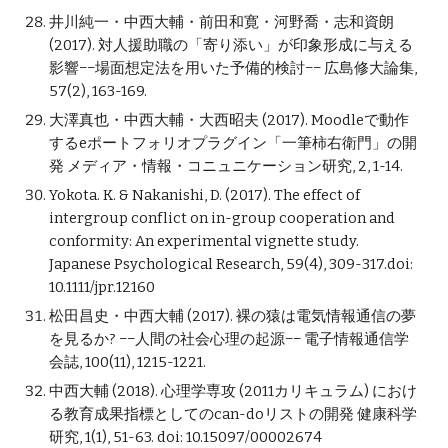
井川純一・中西大輔・前田和寛・河野喬・志和資朗 
(2017). 対人援助職の「寄り添い」が印象形成に与える
影響−−場面想定法を用いた予備的検討−− 広島修大論集, 
57(2), 163-169.
大澤真也・中西大輔・大西昭夫 (2017). Moodleで動作
するeポートフォリオプラグイン「一筆柿右衛門」の開
発 メディア・情報・コニュニケーション研究, 2, 1-14.
Yokota. K. & Nakanishi, D. (2017). The effect of 
intergroup conflict on in-group cooperation and 
conformity: An experimental vignette study. 
Japanese Psychological Research, 59(4), 309-317.doi: 
10.1111/jpr.12160
松田昌史・中西大輔 (2017). 裸の猿は電気情報通信の夢
を見るか? −−人間の社会心理の起源−− 電子情報通信学
会誌, 100(11), 1215-1221.
中西大輔 (2018). 心理学専攻 (2011カリキュラム) におけ
る教育成果指標としてのcan-doリストの開発 健康科学
研究, 1(1), 51-63. doi: 10.15097/00002674