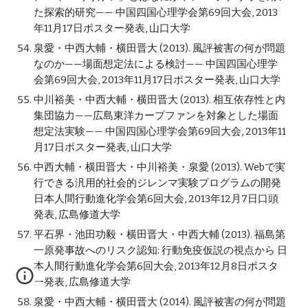
た探索的研究—— 中国四国心理学会第69回大会, 2013
年11月17日ポスター発表, 山口大学
泉愛・中西大輔・横田晋大 (2013). 風評被害の何が問題
なのか——場面想定法による検討—— 中国四国心理学
会第69回大会, 2013年11月17日ポスター発表, 山口大学
中川裕美・中西大輔・横田晋大 (2013). 相互依存性と内
集団協力——広島東洋カープファンを対象とした場面
想定法実験—— 中国四国心理学会第69回大会, 2013年11
月17日ポスター発表, 山口大学
中西大輔・横田晋大・中川裕美・泉愛 (2013). Webで実
行できる汎用的社会的ジレンマ実験プログラムの開発 
日本人間行動進化学会第6回大会, 2013年12月7日口頭
発表, 広島修道大学
平石界・池田功毅・横田晋大・中西大輔 (2013). 福島第
一原発事故へのリスク認知: 行動免疫仮説の視点から 日
本人間行動進化学会第6回大会, 2013年12月8日ポスタ
ー発表, 広島修道大学
泉愛・中西大輔・横田晋大 (2014). 風評被害の何が問題