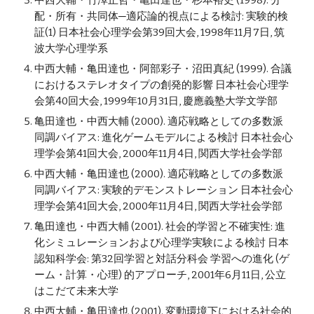
中西大輔・竹澤正哲・亀田達也・杉本裕史 (1998). 分
配・所有・共同体─適応論的視点による検討: 実験的検
証(1) 日本社会心理学会第39回大会, 1998年11月7日, 筑
波大学心理学系
中西大輔・亀田達也・阿部彩子・沼田真紀 (1999). 合議
におけるステレオタイプの創発的影響 日本社会心理学
会第40回大会, 1999年10月31日, 慶應義塾大学文学部
亀田達也・中西大輔 (2000). 適応戦略としての多数派
同調バイアス: 進化ゲームモデルによる検討 日本社会心
理学会第41回大会, 2000年11月4日, 関西大学社会学部
中西大輔・亀田達也 (2000). 適応戦略としての多数派
同調バイアス: 実験的デモンストレーション 日本社会心
理学会第41回大会, 2000年11月4日, 関西大学社会学部
亀田達也・中西大輔 (2001). 社会的学習と不確実性: 進
化シミュレーションおよび心理学実験による検討 日本
認知科学会: 第32回学習と対話分科会 学習への進化 (ゲ
ーム・計算・心理) 的アプローチ, 2001年6月11日, 公立
はこだて未来大学
中西大輔・亀田達也 (2001). 変動環境下における社会的