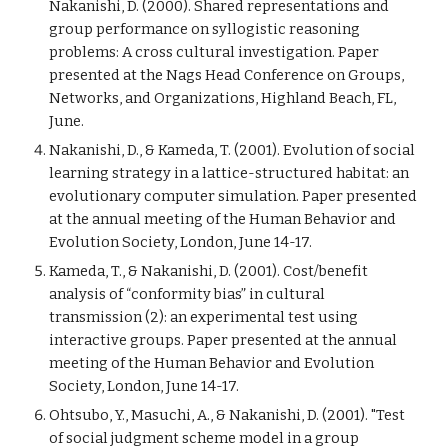
Nakanishi, D. (2000). Shared representations and 
group performance on syllogistic reasoning 
problems: A cross cultural investigation. Paper 
presented at the Nags Head Conference on Groups, 
Networks, and Organizations, Highland Beach, FL, 
June.
Nakanishi, D., & Kameda, T. (2001). Evolution of social 
learning strategy in a lattice-structured habitat: an 
evolutionary computer simulation. Paper presented 
at the annual meeting of the Human Behavior and 
Evolution Society, London, June 14-17.
Kameda, T., & Nakanishi, D. (2001). Cost/benefit 
analysis of “conformity bias” in cultural 
transmission (2): an experimental test using 
interactive groups. Paper presented at the annual 
meeting of the Human Behavior and Evolution 
Society, London, June 14-17.
Ohtsubo, Y., Masuchi, A., & Nakanishi, D. (2001). "Test 
of social judgment scheme model in a group 