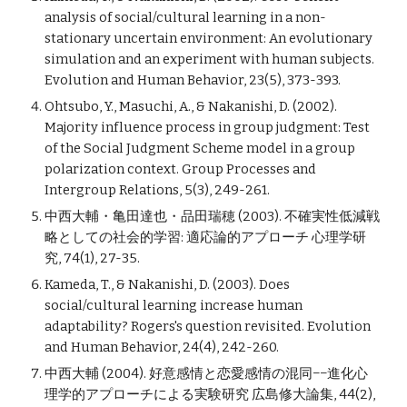
analysis of social/cultural learning in a non-
stationary uncertain environment: An evolutionary 
simulation and an experiment with human subjects. 
Evolution and Human Behavior, 23(5), 373-393.
Ohtsubo, Y., Masuchi, A., & Nakanishi, D. (2002). 
Majority influence process in group judgment: Test 
of the Social Judgment Scheme model in a group 
polarization context. Group Processes and 
Intergroup Relations, 5(3), 249-261.
中西大輔・亀田達也・品田瑞穂 (2003). 不確実性低減戦
略としての社会的学習: 適応論的アプローチ 心理学研
究, 74(1), 27-35.
Kameda, T., & Nakanishi, D. (2003). Does 
social/cultural learning increase human 
adaptability? Rogers's question revisited. Evolution 
and Human Behavior, 24(4), 242-260.
中西大輔 (2004). 好意感情と恋愛感情の混同−−進化心
理学的アプローチによる実験研究 広島修大論集, 44(2), 