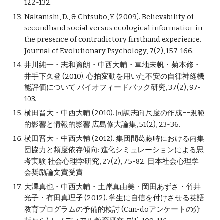
122-132.
Nakanishi, D., & Ohtsubo, Y. (2009). Believability of 
secondhand social versus ecological information in 
the presence of contradictory firsthand experience. 
Journal of Evolutionary Psychology, 7(2), 157-166.
井川純一・志和資朗・中西大輔・車地未帆・菊本修・
井手下久登 (2010). 心拍変動を用いた不安の自律神経機
能評価について バイオフィードバック研究, 37(2), 97-
103.
横田晋大・中西大輔 (2010). 同調志向尺度の作成−−規範
的影響と情報的影響 広島修大論集, 51(2), 23-36.
横田晋大・中西大輔 (2012). 集団間葛藤時における内集
団協力と頻度依存傾向: 進化シミュレーションによる思
考実験 社会心理学研究, 27(2), 75-82. 日本社会心理学
会奨励論文賞受賞
大澤真也・中西大輔・土岸真由美・岡田あずさ・竹井
光子・有田真理子 (2012). 学生に自信を付けさせる英語
教育プログラムの予備的検討 (Can-doアンケートの分