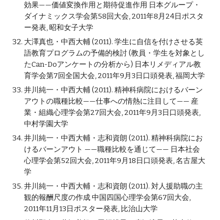
効果——価値変換作用と期待促進作用 日本グループ・
ダイナミックス学会第58回大会, 2011年8月24日ポスタ
ー発表, 昭和女子大学
大澤真也・中西大輔 (2011). 学生に自信を付けさせる英
語教育プログラムの予備的検討 (教員・学生を対象とし
たCan-Doアンケートの分析から) 日本リメディアル教
育学会第7回全国大会, 2011年9月3日口頭発表, 福岡大学
井川純一・中西大輔 (2011). 精神科病院におけるバーン
アウトの職種比較——仕事への情熱に注目して—— 産
業・組織心理学会第27回大会, 2011年9月3日口頭発表, 
中村学園大学
井川純一・中西大輔・志和資朗 (2011). 精神科病院にお
けるバーンアウト ——職種比較を通じて—— 日本社会
心理学会第52回大会, 2011年9月18日口頭発表, 名古屋大
学
井川純一・中西大輔・志和資朗 (2011). 対人援助職の主
観的報酬尺度の作成 中国四国心理学会第67回大会, 
2011年11月13日ポスター発表, 比治山大学