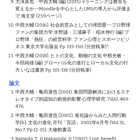
大澤真也・中西大輔 (編) (2015). eラーニングは教育を
変えるか−−Moodleを中心としたLMSの導入から評価ま
で 海文堂 (259ページ)
中西大輔 (2016). 社会的営みとしての球団愛−−プロ野球
ファンの集団力学 水野誠・三浦麻子・稲水伸行 (編) プ
ロ野球「熱狂」の経営科学: ファン心理とスポーツビジ
ネス 東京大学出版会 Pp. 133-150. (分担執筆)*
中西大輔 (2018). ヒトの文化、動物の文化 中根光敏・
今田純雄 (編) グローバル化の進行とローカル文化の行
方 いなほ書房 Pp. 101-118. (分担執筆)
論文
中西大輔・亀田達也 (2001). 集団問題解決におけるステ
レオタイプ的認知の創発的影響 心理学研究, 71(6), 469-
476.
中西大輔・亀田達也 (2002). 進化論からみた人間行動
学[6]: 文化の進化 月刊「言語」2002年6月号 (Vol.31, 
No.7, Pp.12-15), 大修館書店
Kameda, T., & Nakanishi, D. (2002). Cost-benefit 