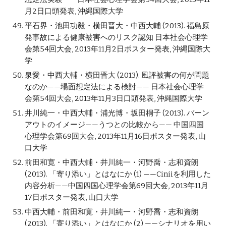
月2日口頭発表, 沖縄国際大学
平石界・池田功毅・横田晋大・中西大輔 (2013). 福島原
発事故による健康被害へのリスク認知 日本社会心理学
会第54回大会, 2013年11月2日ポスター発表, 沖縄国際大
学
泉愛・中西大輔・横田晋大 (2013). 風評被害の何が問題
なのか——場面想定法による検討—— 日本社会心理学
会第54回大会, 2013年11月3日口頭発表, 沖縄国際大学
井川純一・中西大輔・浦光博・坂田桐子 (2013). バーン
アウトのイメージ——うつとの比較から—— 中国四国
心理学会第69回大会, 2013年11月16日ポスター発表, 山
口大学
前田和寛・中西大輔・井川純一・河野喬・志和資朗 
(2013). 「寄り添い」とはなにか (1) ——Ciniiを利用した
内容分析——中国四国心理学会第69回大会, 2013年11月
17日ポスター発表, 山口大学
中西大輔・前田和寛・井川純一・河野喬・志和資朗 
(2013). 「寄り添い」とはなにか (2) ——シナリオを用い