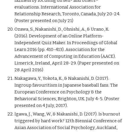
laziness by focusing on self- and others’-
evaluations. International Association for 
Relationship Research, Toronto, Canada, July 20-24. 
(Poster presented on July 21)
Ozawa, S., Nakanishi, D., Ohnishi, A., & Urano, K. 
(2016). Development of an Online Platform-
Independent Quiz Maker. In Proceedings of Global 
Learn 2016 (pp. 410-413). Association for the 
Advancement of Computing in Education (AACE). 
Limerick, Ireland, April 28-29. (Paper presented on 
28 April 2016)
Nakagawa, Y., Yokota, K., & Nakanishi, D. (2017). 
Ingroup favouritism in Japanese baseball fans. The 
European Conference on Psychology & the 
Behavioral Sciences, Brighton, UK. July 4-5. (Poster 
presented on 4 July, 2017).
Igawa, J., Wang, W., & Nakanishi, D. (2017). Is burnout 
triggered by hard work? 12th Biennial Conference of 
Asian Association of Social Psychology, Auckland, 