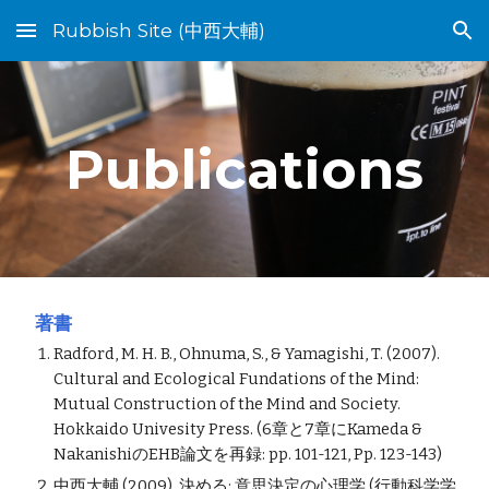
Rubbish Site (中西大輔)
Skip to main content
Skip to navigation
Publications
 著書
Radford, M. H. B., Ohnuma, S., & Yamagishi, T. (2007). 
Cultural and Ecological Fundations of the Mind: 
Mutual Construction of the Mind and Society. 
Hokkaido Univesity Press. (6章と7章にKameda & 
NakanishiのEHB論文を再録: pp. 101-121, Pp. 123-143)
中西大輔 (2009). 決める: 意思決定の心理学 (行動科学学