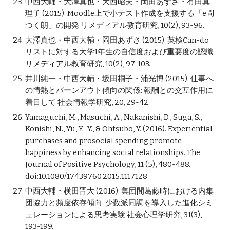
中西大輔・大澤真也・大西昭夫・岡田あずさ・有田真
理子 (2015). Moodle上で小テスト作成を支援する「e問
つく朗」の開発 リメディアル教育研究, 10(2), 93-96.
大澤真也・中西大輔・岡田あずさ (2015). 英検Can-do
リストに対する大学1年生の自信度および重要度の認識 
リメディアル教育研究, 10(2), 97-103.
井川純一・中西大輔・坂田桐子・浦光博 (2015). 仕事へ
の情熱とバーンアウト傾向の関係: 報酬との交互作用に
着目して 社会情報学研究, 20, 29-42.
Yamaguchi, M., Masuchi, A., Nakanishi, D., Suga, S., 
Konishi, N., Yu, Y.-Y., & Ohtsubo, Y. (2016). Experiential 
purchases and prosocial spending promote 
happiness by enhancing social relationships. The 
Journal of Positive Psychology, 11 (5), 480-488. 
doi:10.1080/17439760.2015.1117128
中西大輔・横田晋大 (2016). 集団間葛藤時における内集
団協力と頻度依存傾向: 少数派同調を導入した進化シミ
ュレーションによる思考実験 社会心理学研究, 31(3), 
193-199.