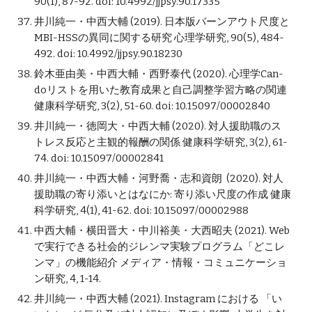
90(1), 87-92. doi: 10.4992/jjpsy.90.17335
井川純一・中西大輔 (2019). 日本版バーンアウト尺度と
MBI-HSSの異同に関する研究 心理学研究, 90(5), 484-
492. doi: 
10.4992/jjpsy.90.18230
鈴木亜由美
・中西大輔・西野泰代 (2020). 心理学Can-
doリストを用いた教育成果と自己調整学習方略の関連 
健康科学研究, 3(2), 51-60. doi: 10.15097/00002840
井川純一
・
徳岡大
・
中西大輔 (2020). 対人援助職のス
トレス反応と主観的報酬の関係 
健康科学研究, 3(2), 61-
74. doi: 10.15097/00002841
井川純一
・
中西大輔
・河野喬・志和資朗 
 (2020). 対人
援助職の寄り添いとはなにか: 寄り添い尺度の作成 
健康
科学研究, 4(1), 41-62. doi: 10.15097/00002988
中西大輔・横田晋大・中川裕美・大西昭夫 (202
1
). Web
で実行できる社会的ジレンマ実験プログラム「どこレ
ンマ」の機能紹介 メディア・情報・コミュニケーショ
ン研究, 4, 1-14.
井川純一
・
中西大輔
 (202
1
). Instagram における 「い