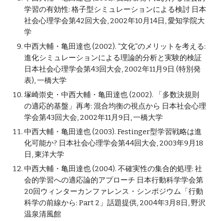
学習の有効性: 格子型シミュレーションによる検討 日本
社会心理学会第42回大会, 2002年10月14日, 愛知学院大
学
中西大輔・亀田達也 (2002). “文化”のメリットを考える: 
進化シミュレーションによる理論的分析と実験的検証 
日本社会心理学会第43回大会, 2002年11月9日 (特別発
表), 一橋大学
塚崎崇史・中西大輔・亀田達也 (2002). 「多数決規則
の適応的基盤」再考: 混合均衡の視点から 日本社会心理
学会第43回大会, 2002年11月9日, 一橋大学
中西大輔・亀田達也 (2003). Festinger型学習戦略は進
化可能か? 日本社会心理学会第44回大会, 2003年9月18
日, 東洋大学
中西大輔・亀田達也 (2004). 不確実性の集合的処理: 社
会的学習への適応論的アプローチ 日本行動科学学会第
20回ウィンターカンファレンス・シンポジウム「行動
科学の前線から: Part 2」話題提供, 2004年3月8日, 野沢
温泉清風館